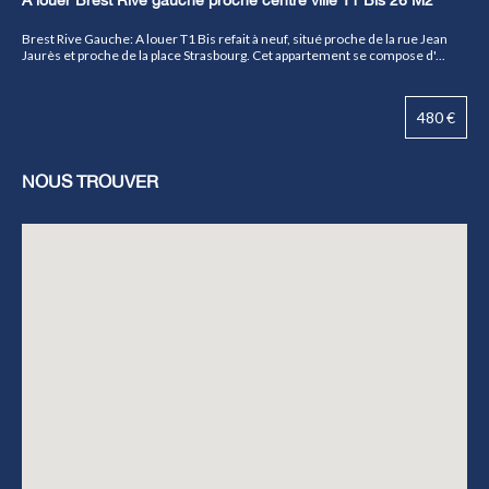
Brest Rive Gauche: A louer T1 Bis refait à neuf, situé proche de la rue Jean
Jaurès et proche de la place Strasbourg. Cet appartement se compose d'...
480 €
NOUS TROUVER