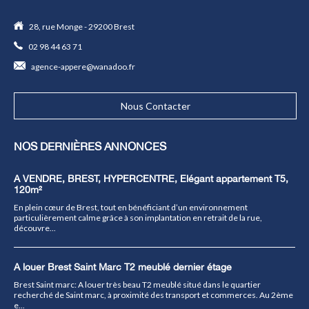
28, rue Monge - 29200 Brest
02 98 44 63 71
agence-appere@wanadoo.fr
Nous Contacter
NOS DERNIÈRES ANNONCES
A VENDRE, BREST, HYPERCENTRE, Elégant appartement T5,
120m²
En plein cœur de Brest, tout en bénéficiant d’un environnement
particulièrement calme grâce à son implantation en retrait de la rue,
découvre...
A louer Brest Saint Marc T2 meublé dernier étage
Brest Saint marc: A louer très beau T2 meublé situé dans le quartier
recherché de Saint marc, à proximité des transport et commerces. Au 2ème
e...