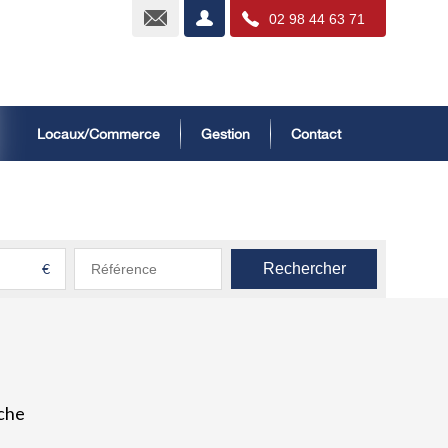
Nous contacter
Mon compte
02 98 44 63 71
Locaux/Commerce
Gestion
Contact
€
Rechercher
che