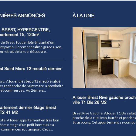
NIÈRES ANNONCES
À LA UNE
, BREST, HYPERCENTRE,
partement T5, 120m²
de Brest, tout en bénéficiant d’un
t particulièrement calme grâce à son
n retrait de la rue, découvre...
st Saint Marc T2 meublé dernier
arc: A louer très beau T2 meublé situé
ier recherché de Saint marc, à proximité
 et commerces. Au 2ème e...
A louer Brest Rive gauche proch
ville T1 Bis 26 M2
artement dernier étage Brest
 T2 41 M2
Brest Rive Gauche: A louer T1 Bis refait 
proche de la rue Jean Jaurès et proche d
oite: A louer appartement en très bon
Strasbourg. Cet appartement se compose
u 2ème étage d'un petit immeuble à
 commerces et transport. Cet a...