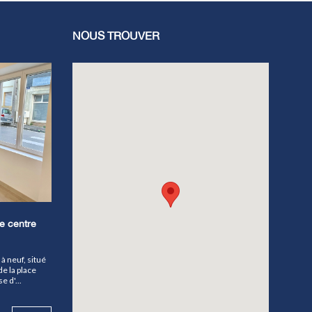
NOUS TROUVER
e centre
à neuf, situé
e la place
 d'...