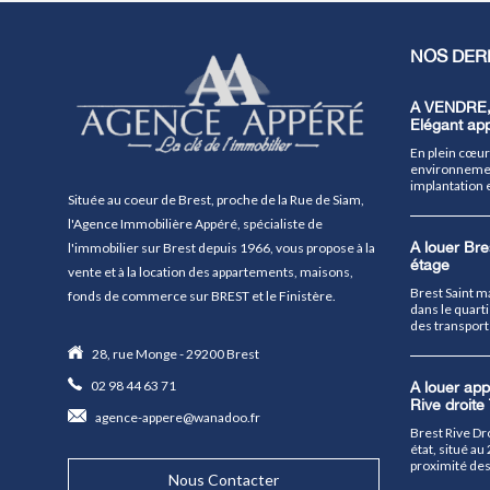
NOS DER
A VENDRE
Elégant ap
En plein cœur 
environnemen
implantation e
Située au coeur de Brest, proche de la Rue de Siam,
l'Agence Immobilière Appéré, spécialiste de
A louer Bre
l'immobilier sur Brest depuis 1966, vous propose à la
étage
vente et à la location des appartements, maisons,
Brest Saint m
fonds de commerce sur BREST et le Finistère.
dans le quart
des transport
28, rue Monge - 29200 Brest
02 98 44 63 71
A louer app
Rive droite
agence-appere@wanadoo.fr
Brest Rive Dr
état, situé a
proximité des
Nous Contacter